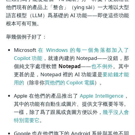
他們現有的產品上「整合」（yìng sài）一大堆以大型
語言模型（LLM）爲基礎的 AI 功能——即使這些功能
根本可有可無。
舉幾個例子好了：
Microsoft
在 Windows 的每一個角落都加入了
Copilot 功能
，就連內建的 Notepad——沒錯，那
個純文字處理軟體
Notepad
——
也不例外
。其中
更甚的是，Notepad 裡的 AI 功能還是
要給錢才能
用的
（除非你
買他們的 Copilot 電腦
）。
Apple 在他們的產品推出了
Apple Intelligence
，
其中的功能有自動生成圖片、提供文字概要等等。
一樣，除了爲了跟風或貪圖方便以外，
幾乎沒人會
特別需要它
。
Google 也在他們旗下的 Android 系統與其他不同