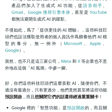
產品們加入了生成式 AI 功能，從
語音助手
、
Gmail
、
Google 搜尋引擎本身
，甚至是
YouTube
都無法避開生成式 AI 的蹤影。
不僅如此，爲了「提供更佳的 AI 體驗」，這些科技巨
頭們也設法獲取使用者的個人資訊作爲餵養他們 AI 模
型的養分，無一例外（
Microsoft
、
Apple
、
Google
）。
當然，也不只是這三家公司，
Meta
和
X
等企業也不意
外地在這個「AI 風潮」中參一腳。
好，你們這些科技巨頭們這麼喜歡 AI，隨便你們。不
過沒有最過分，只有更過分，他們竟然甚至將這些功能
預設開啟
，而且
想關閉它們的話還得經過重重關卡
！
Google 裡的「智慧功能」是
預設開啟
的，而且關