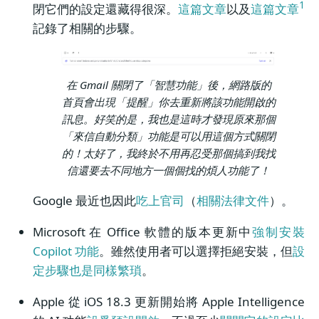
1
閉它們的設定還藏得很深。
這篇文章
以及
這篇文章
記錄了相關的步驟。
在 Gmail 關閉了「智慧功能」後，網路版的
首頁會出現「提醒」你去重新將該功能開啟的
訊息。好笑的是，我也是這時才發現原來那個
「來信自動分類」功能是可以用這個方式關閉
的！太好了，我終於不用再忍受那個搞到我找
信還要去不同地方一個個找的煩人功能了！
Google 最近也因此
吃上官司
（
相關法律文件
）。
Microsoft 在 Office 軟體的版本更新中
強制安裝
Copilot 功能
。雖然使用者可以選擇拒絕安裝，但
設
定步驟也是同樣繁瑣
。
Apple 從 iOS 18.3 更新開始將 Apple Intelligence