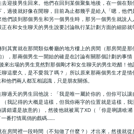
生去迎接男生回來。他們在回到某個聚集地後，在一個在類
下，過後就好像在閒聊，目前為止都幾乎是給人「嗯，他們
來他們談到那個男生和另一個男生時，那另一個男生就說人
跟正在和女生聊天的男生說要討論執行某計劃方面的細節就
轉到其實就在那間類似餐廳的地方樓上的房間（那房間是那
的），那兩個男生一開始的確是在討論有關那個計劃的事情
那後來出場的男生竟然對那個剛才和女生聊天的男生吃醋！他
天聊這麼久，是不愛我了嗎？」所以原來那兩個男生才是情
生和他們兩人都互相認識，只是朋友關係。
生聊過天的男生回他說：「我是唯一屬於你的，但你可以讓
」（我記得的大概是這樣，但我你兩字的位置就是這樣，我
時講錯還是故意的），然後他就被罵了XD（「你是咧講啥潲
了一番打情罵俏的戲碼……
就在房間裡一段時間（不知做了什麼？）才出來，然後就從