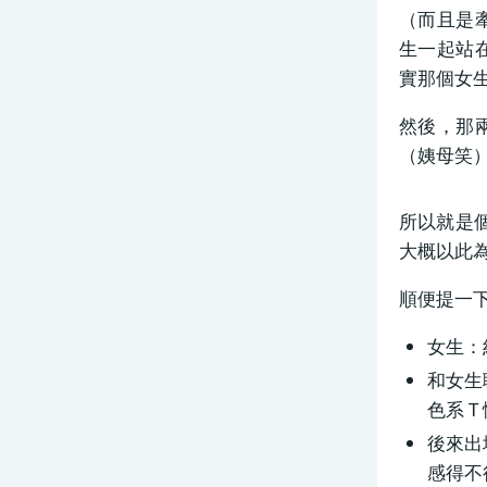
（而且是
生一起站
實那個女
然後，那
（姨母笑）
所以就是個
大概以此
順便提一
女生：
和女生
色系 T
後來出
感得不