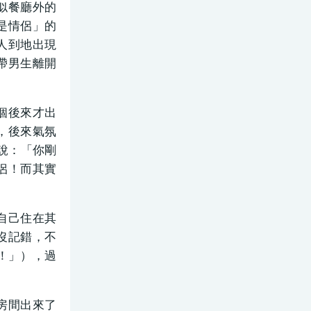
似餐廳外的
是情侶」的
人到地出現
帶男生離開
個後來才出
，後來氣氛
說：「你剛
侶！而其實
自己住在其
沒記錯，不
！」），過
房間出來了