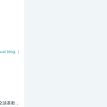
ual blog. |
交談甚歡，