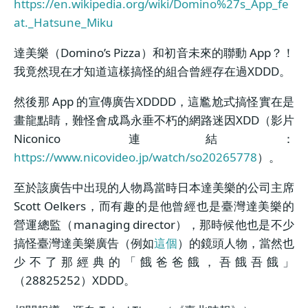
https://en.wikipedia.org/wiki/Domino%27s_App_fe
at._Hatsune_Miku
達美樂（Domino’s Pizza）和初音未來的聯動 App？！
我竟然現在才知道這樣搞怪的組合曾經存在過XDDD。
然後那 App 的宣傳廣告XDDDD，這尷尬式搞怪實在是
畫龍點睛，難怪會成爲永垂不朽的網路迷因XDD（影片
Niconico 連結：
https://www.nicovideo.jp/watch/so20265778
）。
至於該廣告中出現的人物爲當時日本達美樂的公司主席
Scott Oelkers，而有趣的是他曾經也是臺灣達美樂的
營運總監（managing director），那時候他也是不少
搞怪臺灣達美樂廣告（例如
這個
）的鏡頭人物，當然也
少不了那經典的「餓爸爸餓，吾餓吾餓」
（28825252）XDDD。