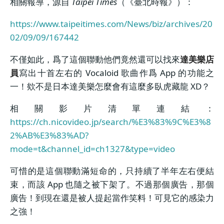
相關報導，源自
Taipei Times
（《臺北時報》）：
https://www.taipeitimes.com/News/biz/archives/20
02/09/09/167442
不僅如此，爲了這個聯動他們竟然還可以找來
達美樂店
員
寫出十首左右的 Vocaloid 歌曲作爲 App 的功能之
一！欸不是日本達美樂怎麼會有這麼多臥虎藏龍 XD？
相關影片清單連結：
https://ch.nicovideo.jp/search/%E3%83%9C%E3%8
2%AB%E3%83%AD?
mode=t&channel_id=ch1327&type=video
可惜的是這個聯動滿短命的，只持續了半年左右便結
束，而該 App 也隨之被下架了。不過那個廣告，那個
廣告！到現在還是被人提起當作笑料！可見它的感染力
之強！