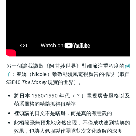
另一個讓我讚歎《阿甘妙世界》對細節注重程度的
例
子
：春嬌（Nicole）致敬動漫風電視廣告的橋段（取自
S3E40
The Money
現實的世界）。
將日本 1980/1990 年代（？）電視廣告風格以及
萌系風格的精髓抓得很精準
裡頭講的日文不是瞎掰，而是真的有意義的
此橋段毫無預兆地突然出現，不僅成功達到搞笑的
效果，也讓人佩服製作團隊對次文化瞭解的深度