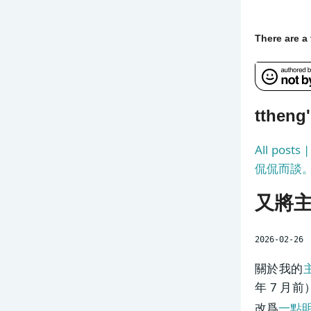
There are 
tthen
All post
侃侃而談
又將主
2026-02-26
關於我的
主
年 7 月
改爲
一點