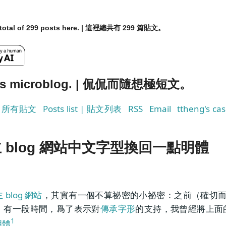
a total of 299 posts here. | 這裡總共有 299 篇貼文。
g's microblog. | 侃侃而隨想極短文。
s | 所有貼文
Posts list | 貼文列表
RSS
Email
ttheng's cas
。
 blog 網站中文字型換回一點明體
 blog 網站
，其實有一個不算祕密的小祕密：之前（確切而言
前）有一段時間，爲了表示對
傳承字形
的支持，我曾經將上面
1
明體
。