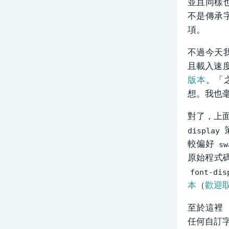
並且同樣
不是傳承
項。
不過今天
且載入速
版本
。「
想。我也毫
對了，上面
display
較偏好
sw
原始程式碼 
font-dis
本
（
歡迎
至於這裡
任何自訂