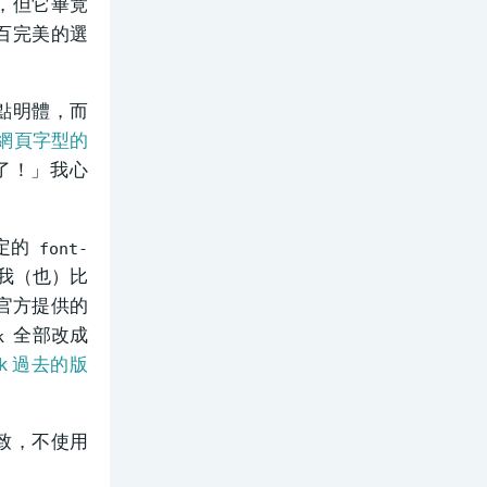
，但它畢竟
百完美的選
點明體，而
 網頁字型的
了！」我心
定的
font-
我（也）比
官方提供的
全部改成
k
rk 過去的版
致，不使用