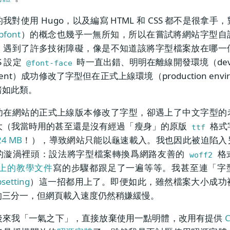
我對使用 Hugo，以及編寫 HTML 和 CSS 都不是很拿手
bfont
）的概念也幾乎一無所知，所以在嘗試將網站字型自
，遇到了許多技術障礙，像是不知道該將字型檔案放在哪一
S 設定
時一直出錯、明明在離線開發環境（devel
@font-face
nment）成功修改了字型但在正式上線環境（production envir
諸如此類。
功在網站的正式上線版本修改了字型，卻遇上了中文字型的
大（我當時用的甚至還是沒有經過「瘦身」的原版
格式
ttf
24 MB
！），導致網站只能以龜速載入。我也因此被迫陷入
的漩渦裡頭：設法將字型檔案轉換爲網路友善的
格
woff2
上的教學文件
寫的步驟都跟足了一遍等等。我甚至連「字
bsetting
）這一招都用上了。即便如此，雖然檔案大小成功
的三分一，但網頁載入速度仍然稍嫌緩慢。
後來我「一氣之下」，直接放棄使用一點明體，改用有提供