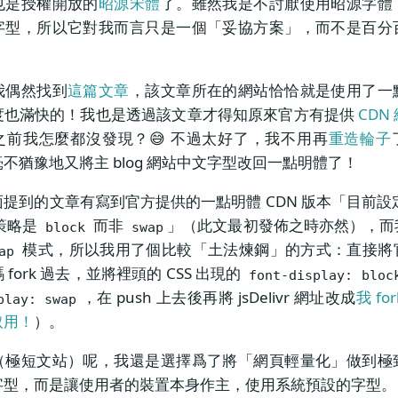
也是授權開放的
昭源宋體
了。雖然我是不討厭使用昭源字體
字型，所以它對我而言只是一個「妥協方案」，而不是百分
我偶然找到
這篇文章
，該文章所在的網站恰恰就是使用了一
度也滿快的！我也是透過該文章才得知原來官方有提供
CDN
之前我怎麼都沒發現？😅 不過太好了，我不用再
重造輪子
不猶豫地又將主 blog 網站中文字型改回一點明體了！
提到的文章有寫到官方提供的一點明體 CDN 版本「目前設
策略是
而非
」（此文最初發佈之時亦然），而
block
swap
模式，所以我用了個比較「土法煉鋼」的方式：直接將
ap
fork 過去，並將裡頭的 CSS 出現的
font-display: bloc
，在 push 上去後再將 jsDelivr 網址改成
我 fo
play: swap
取用！
）。
（極短文站）呢，我還是選擇爲了將「網頁輕量化」做到極
字型，而是讓使用者的裝置本身作主，使用系統預設的字型。