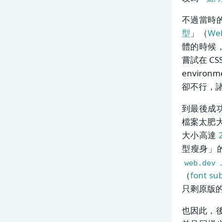
不過當時的
型
」（
We
體的時候
嘗試在 CS
enviro
卻不行，
到最後成
檔案太肥
大小高達
型瘦身」
web.dev
（
font su
只剩原版
也因此，