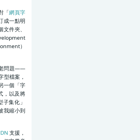
，對「
網頁字
訂成一點明
個文件夾、
opment
onment）
老問題——
字型檔案，
另一個「字
式，以及將
型子集化」
被我縮小到
CDN
支援，