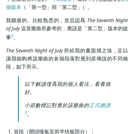
個版本
（「第一型」與「第二型」）。
我聽過的、比較熟悉的，並且認爲
The Seventh Night
of July
這首樂曲所參考的，應該是「第二型」版本的故
2
事
。
The Seventh Night of July
所給我的畫面感之強，足以
讓我能夠將該樂曲的各個段落對應到原傳說的不同橋
段，如下所示。
以下解讀僅爲我的個人看法，看看就
好。
小節數標記對應於該樂曲的
正式總譜
3
。
首段（開頭慢板至前半快板部分）：