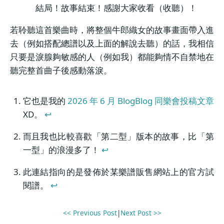
結局！故事結束！感謝大家收看（收聽）！
若聆聽這首樂曲時，將整個牛郎織女的故事畫面帶入進
去（例如搭配總譜以及上面的解說去聽）的話，我相信
只要是淚腺夠敏感的人（例如我）都能夠情不自禁地在
聽完整首曲子後感動落淚。
它也是我的
2026 年 6 月 BlogBlog 同樂會投稿文章
XD。
↩︎
而且我也比較喜歡「第二型」版本的故事，比「第
一型」的浪漫多了！
↩︎
此連結指向的是發佈於某樂譜販售網站上的官方試
閱譜。
↩︎
<< Previous Post
|
Next Post >>