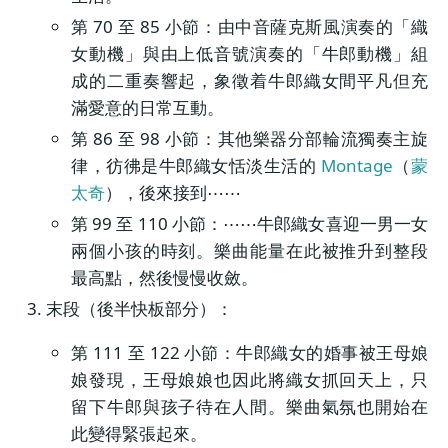
第 70 至 85 小節：由中音薩克斯風演奏的「織
女動機」與由上低音號演奏的「牛郎動機」組
成的二重奏響起，象徵着牛郎織女間平凡但充
滿愛意的日常互動。
第 86 至 98 小節：其他樂器分部輪流獨奏主旋
律，彷彿是牛郎織女恬淡生活的
Montage
（
蒙
太奇
），後來接到⋯⋯
第 99 至 110 小節：⋯⋯牛郎織女喜迎一男一女
兩個小孩的時刻。樂曲能量在此被推升到整段
最高點，然後慢慢收斂。
末段（後半快板部分）：
第 111 至 122 小節：牛郎織女的婚事被王母娘
娘發現，王母娘娘也因此將織女抓回天上，只
留下牛郎與孩子待在人間。樂曲氣氛也開始在
此變得緊張起來。