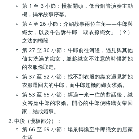
第 1 至 3 小節：慢板開頭，低音銅管演奏主動
機，揭示故事序幕。
第 4 至 26 小節：介紹故事兩位主角——牛郎與
織女，以及牛告訴牛郎「取衣撩織女」（？）
之法的橋段。
第 27 至 36 小節：牛郎前往河邊，遇見與其他
仙女洗澡的織女，並趁織女不注意的時候將她
的衣服
偷
取走。
第 37 至 52 小節：找不到衣服的織女遇見將她
衣服還回去的牛郎，而牛郎趁機向織女求婚。
第 53 至 65 小節：經過一來一往的對話後，織
女答應牛郎的求婚。開心的牛郎便將織女帶回
家，結成婚事。
中段（慢板部分）：
第 66 至 69 小節：場景轉換至牛郎織女的居家
生活。