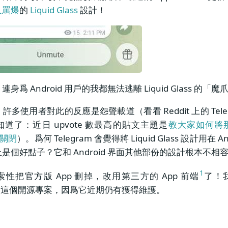
人罵爆
的
Liquid Glass
設計！
身爲 Android 用戶的我都無法逃離 Liquid Glass 的「
許多使用者對此的反應是怨聲載道（看看 Reddit 上的 Teleg
道了：近日 upvote 數最高的貼文主題是
教大家如何將那個
面關閉
）。爲何 Telegram 會覺得將 Liquid Glass 設計用在 An
是個好點子？它和 Android 界面其他部份的設計根本不相
1
性把官方版 App 刪掉，改用第三方的 App 前端
了！
這個開源專案，因爲它近期仍有獲得維護。
：