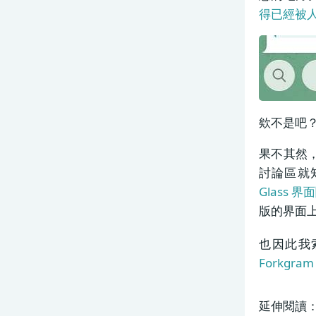
得已經被
欸不是吧？連
果不其然，
討論區就知
Glass 界
版的界面上
也因此我索
Forkgram
延伸閱讀