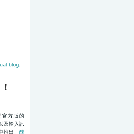
ual blog. |
？！
的是官方版的
鍵以及輸入訊
新中推出、
醜