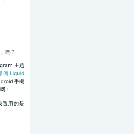
魔爪」嗎？
ram 主題
 Liquid
droid 手機
容啊！
我選用的是