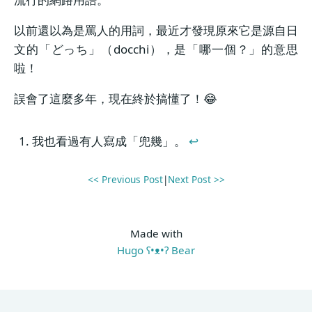
以前還以為是罵人的用詞，最近才發現原來它是源自日
文的「どっち」（docchi），是「哪一個？」的意思
啦！
誤會了這麼多年，現在終於搞懂了！😂
我也看過有人寫成「兜幾」。
↩︎
<< Previous Post
|
Next Post >>
Made with
Hugo ʕ•ᴥ•ʔ Bear