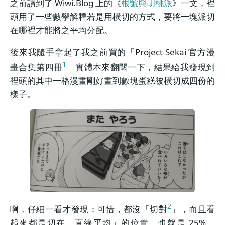
之前讀到了 Wiwi.Blog 上的《
根號與胡桃派
》一文，裡
頭用了一些數學解釋若是用橫切的方式，要將一塊派切
在哪裡才能將之平均分配。
後來我隨手拿起了我之前買的「Project Sekai 官方漫
1
畫合集第四冊
」實體本來翻閱一下，結果給我發現到
裡頭的其中一格漫畫剛好畫到數塊蛋糕被橫切成四份的
樣子。
2
啊，仔細一看才發現：可惜，都沒「切對
」，而且看
起來都是切在「直線平均」的位置，也就是 25%、