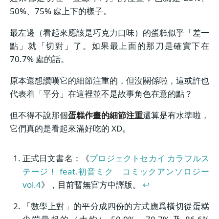
50%、75% 處上下的樣子。
最左邊（看起來應該是巧克力口味）的蛋糕似乎「差一
點」就「切對」了。如果最上面的那刀是確實下在
70.7% 處的話。
原本還想讚嘆它的細節注重的，但沒關係啦，這或許也
代表着「平分」在這裡並不是故事角色在意的點？
但不得不說那個
蛋糕作畫的細節注重
還算是有水準啦，
它們真的是看起來滿好吃的 XD。
正式日文書名：《
プロジェクトセカイ カラフルス
テージ！ feat.初音ミク コミックアンソロジー
vol.4
》，目前暫無官方中譯版。
↩︎
「數學上對」的平分成四份的方式應爲橫切從蛋糕