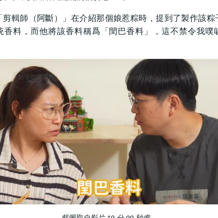
「剪輯師（阿斷）」在介紹那個娘惹粽時，提到了製作該粽
統香料，而他將該香料稱爲「閏巴香料」，這不禁令我噗
截圖取自影片 19 分 00 秒處。