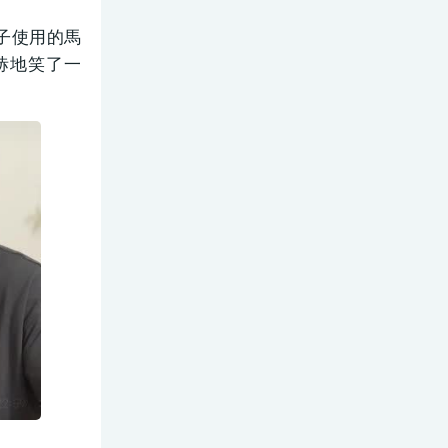
子使用的馬
哧地笑了一