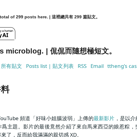
a total of 299 posts here. | 這裡總共有 299 篇貼文。
g's microblog. | 侃侃而隨想極短文。
s | 所有貼文
Posts list | 貼文列表
RSS
Email
ttheng's cas
。
香料
YouTube 頻道「好味小姐腦波弱」上傳的
最新影片
，是以介
作爲主題。影片的最後竟然介紹了來自馬來西亞的娘惹粽，
來了，反而給我滿滿的親切感 XD。