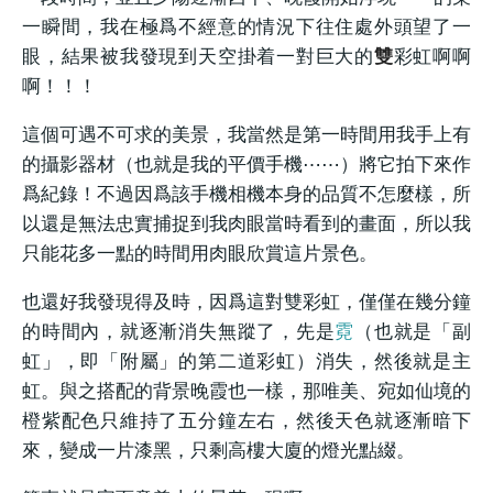
一瞬間，我在極爲不經意的情況下往住處外頭望了一
眼，結果被我發現到天空掛着一對巨大的
雙
彩虹啊啊
啊！！！
這個可遇不可求的美景，我當然是第一時間用我手上有
的攝影器材（也就是我的平價手機⋯⋯）將它拍下來作
爲紀錄！不過因爲該手機相機本身的品質不怎麼樣，所
以還是無法忠實捕捉到我肉眼當時看到的畫面，所以我
只能花多一點的時間用肉眼欣賞這片景色。
也還好我發現得及時，因爲這對雙彩虹，僅僅在幾分鐘
的時間內，就逐漸消失無蹤了，先是
霓
（也就是「副
虹」，即「附屬」的第二道彩虹）消失，然後就是主
虹。與之搭配的背景晚霞也一樣，那唯美、宛如仙境的
橙紫配色只維持了五分鐘左右，然後天色就逐漸暗下
來，變成一片漆黑，只剩高樓大廈的燈光點綴。